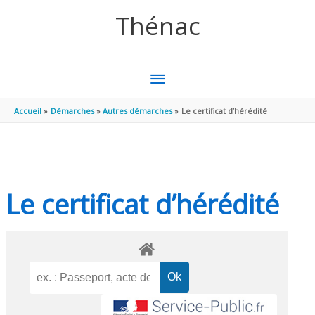
Aller au contenu
Aller au pied de page
Thénac
MENU
PRINCIPAL
Accueil
Démarches
Autres démarches
Le certificat d’hérédité
Le certificat d’hérédité