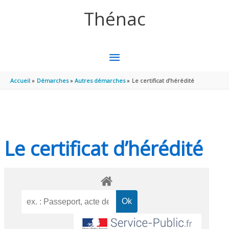
Aller au contenu
Aller au pied de page
Thénac
MENU
PRINCIPAL
Accueil
Démarches
Autres démarches
Le certificat d’hérédité
Le certificat d’hérédité