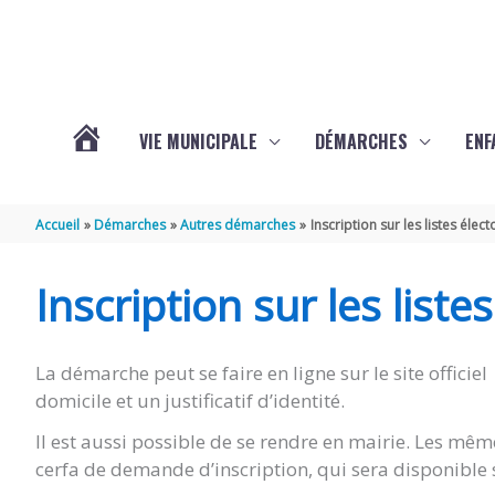
Aller au contenu
Aller au pied de page
VIE MUNICIPALE
DÉMARCHES
ENF
ACTUALITÉS
Accueil
Démarches
Autres démarches
Inscription sur les listes élect
DE
Inscription sur les liste
THÉNAC
La démarche peut se faire en ligne sur le site officiel 
domicile et un justificatif d’identité.
Il est aussi possible de se rendre en mairie. Les m
cerfa de demande d’inscription, qui sera disponible 