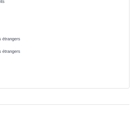
nts
s étrangers
s étrangers