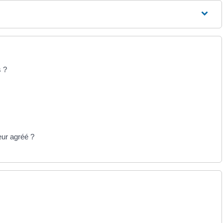
s ?
eur agréé ?