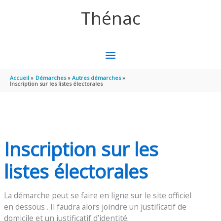
Aller au contenu
Aller au pied de page
Thénac
MENU
PRINCIPAL
Accueil
Démarches
Autres démarches
Inscription sur les listes électorales
Inscription sur les
listes électorales
La démarche peut se faire en ligne sur le site officiel
en dessous . Il faudra alors joindre un justificatif de
domicile et un justificatif d’identité.