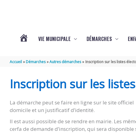
Aller au contenu
Aller au pied de page
VIE MUNICIPALE
DÉMARCHES
ENF
ACTUALITÉS
Accueil
Démarches
Autres démarches
Inscription sur les listes élect
DE
Inscription sur les liste
THÉNAC
La démarche peut se faire en ligne sur le site officiel 
domicile et un justificatif d’identité.
Il est aussi possible de se rendre en mairie. Les m
cerfa de demande d’inscription, qui sera disponible 