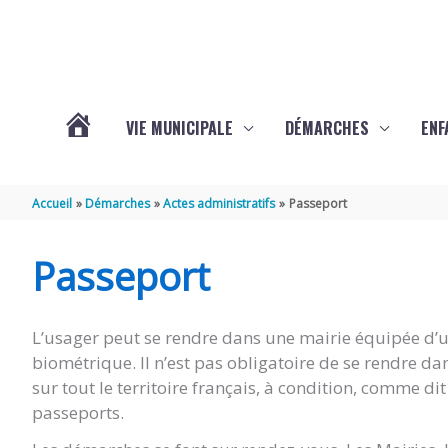
Aller au contenu
Aller au pied de page
VIE MUNICIPALE
DÉMARCHES
ENF
ACTUALITÉS
Accueil
Démarches
Actes administratifs
Passeport
DE
Passeport
THÉNAC
L’usager peut se rendre dans une mairie équipée d’un
biométrique. Il n’est pas obligatoire de se rendre d
sur tout le territoire français, à condition, comme d
passeports.