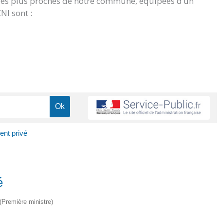
 les plus proches de notre commune, équipées d’un
NI sont :
ent privé
é
 (Première ministre)