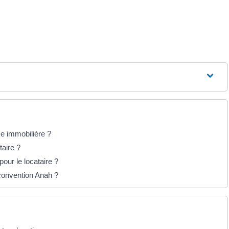
ce immobilière ?
taire ?
our le locataire ?
e convention Anah ?