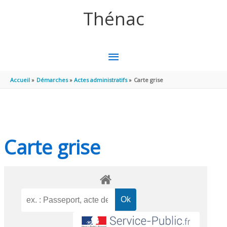
Aller au contenu
Aller au pied de page
Thénac
MENU
PRINCIPAL
Accueil
Démarches
Actes administratifs
Carte grise
Carte grise