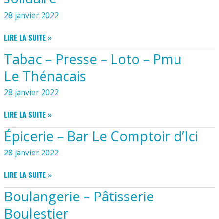
L’OPÉRA
BOUFFE
28 janvier 2022
BOUTIK’
LIRE LA SUITE »
FRIPERIE
Tabac – Presse – Loto – Pmu
ASSOCIATIVE
SOLIDAIRE
Le Thénacais
28 janvier 2022
TABAC
LIRE LA SUITE »
–
Épicerie – Bar Le Comptoir d’Ici
PRESSE
–
28 janvier 2022
LOTO
–
ÉPICERIE
LIRE LA SUITE »
PMU
–
LE
Boulangerie – Pâtisserie
BAR
THÉNACAIS
LE
Boulestier
COMPTOIR