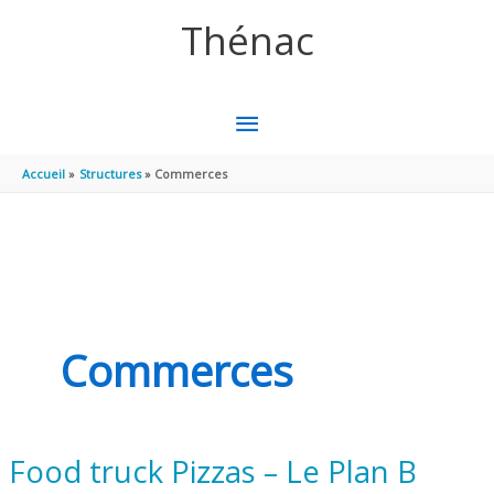
Aller au contenu
Aller au pied de page
Thénac
MENU
PRINCIPAL
Accueil
Structures
Commerces
Commerces
Food truck Pizzas – Le Plan B