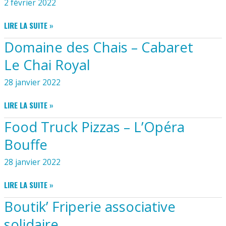
2 février 2022
HERBRETEAU
JIMMY
LIRE LA SUITE »
LABRIEUX
Domaine des Chais – Cabaret
–
IMMOBILIER
Le Chai Royal
28 janvier 2022
DOMAINE
LIRE LA SUITE »
DES
Food Truck Pizzas – L’Opéra
CHAIS
–
Bouffe
CABARET
LE
28 janvier 2022
CHAI
ROYAL
FOOD
LIRE LA SUITE »
TRUCK
Boutik’ Friperie associative
PIZZAS
–
solidaire