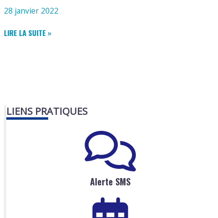
D’ICI
28 janvier 2022
BOULANGERIE
LIRE LA SUITE »
–
PÂTISSERIE
BOULESTIER
LIENS PRATIQUES
Alerte SMS