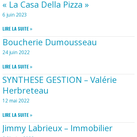
« La Casa Della Pizza »
6 juin 2023
FOOD
LIRE LA SUITE »
TRUCK
Boucherie Dumousseau
PIZZAS
–
24 juin 2022
LE
PLAN
BOUCHERIE
LIRE LA SUITE »
B
DUMOUSSEAU
« LA
SYNTHESE GESTION – Valérie
CASA
Herbreteau
DELLA
PIZZA »
12 mai 2022
SYNTHESE
LIRE LA SUITE »
GESTION
Jimmy Labrieux – Immobilier
–
VALÉRIE