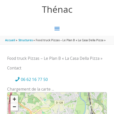
Aller au contenu
Aller au pied de page
Thénac
MENU
PRINCIPAL
Accueil
Structures
Food truck Pizzas – Le Plan B « La Casa Della Pizza »
Food truck Pizzas – Le Plan B « La Casa Della Pizza »
Contact
06 62 16 77 50
Chargement de la carte ...
+
−