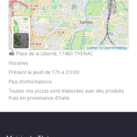
Leaflet
| ©
OpenStreetMap
Localisation :
Place de la Liberté, 17460 THENAC
Horaires
Présent le jeudi de 17h à 21h30
Plus d'informations
Toutes nos pizzas sont élaborées avec des produits
frais en provenance d'Italie.