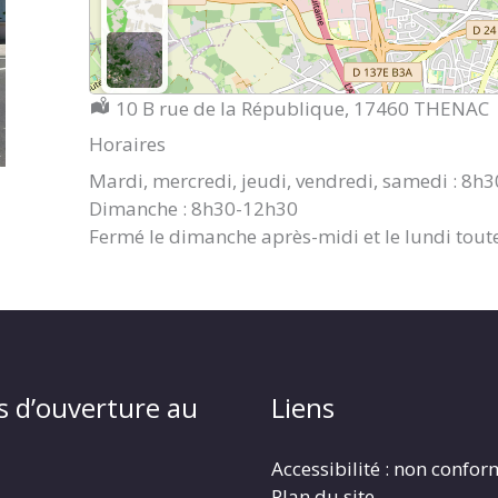
Localisation :
10 B rue de la République, 17460 THENAC
Horaires
Mardi, mercredi, jeudi, vendredi, samedi : 8h
Dimanche : 8h30-12h30
Fermé le dimanche après-midi et le lundi toute
s d’ouverture au
Liens
Accessibilité : non confo
Plan du site