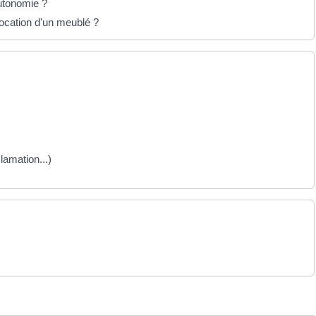
autonomie ?
location d'un meublé ?
clamation...)