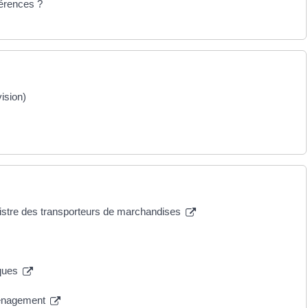
férences ?
ision)
gistre des transporteurs de marchandises
sques
ménagement