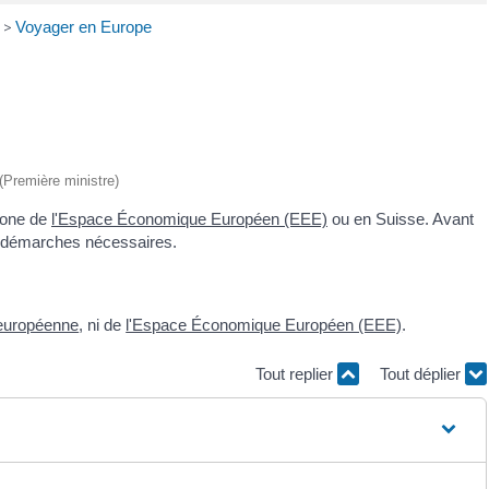
>
Voyager en Europe
 (Première ministre)
 zone de
l'Espace Économique Européen (EEE)
ou en Suisse. Avant
t démarches nécessaires.
 européenne
, ni de
l'Espace Économique Européen (EEE)
.
Tout replier
Tout déplier