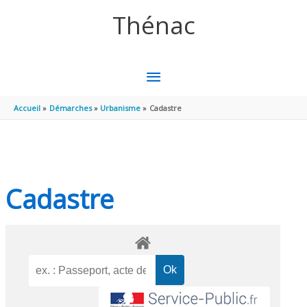
Aller au contenu
Aller au pied de page
Thénac
MENU
PRINCIPAL
Accueil
Démarches
Urbanisme
Cadastre
Cadastre