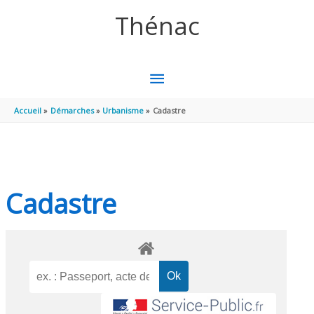
Aller au contenu
Aller au pied de page
Thénac
MENU
PRINCIPAL
Accueil
Démarches
Urbanisme
Cadastre
Cadastre