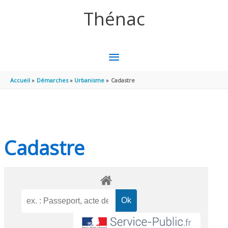
Aller au contenu
Aller au pied de page
Thénac
MENU
PRINCIPAL
Accueil
Démarches
Urbanisme
Cadastre
Cadastre