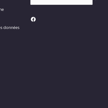
rme
Facebook
es données