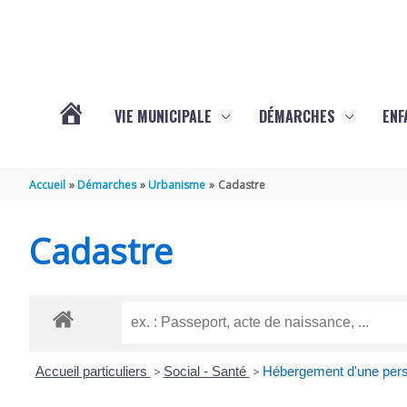
Aller au contenu
Aller au pied de page
VIE MUNICIPALE
DÉMARCHES
ENF
ACTUALITÉS
Accueil
Démarches
Urbanisme
Cadastre
DE
Cadastre
THÉNAC
Accueil particuliers
>
Social - Santé
>
Hébergement d'une pers