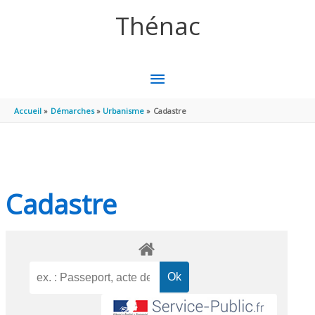
Aller au contenu
Aller au pied de page
Thénac
MENU
PRINCIPAL
Accueil
Démarches
Urbanisme
Cadastre
Cadastre