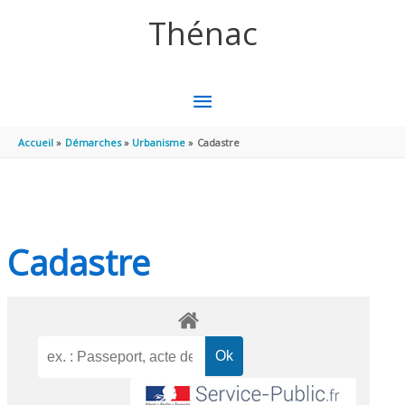
Aller au contenu
Aller au pied de page
Thénac
MENU
PRINCIPAL
Accueil
Démarches
Urbanisme
Cadastre
Cadastre