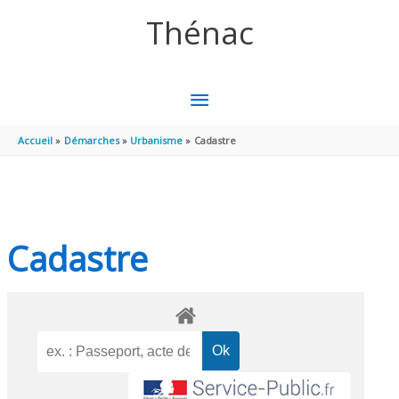
Aller au contenu
Aller au pied de page
Thénac
MENU
PRINCIPAL
Accueil
Démarches
Urbanisme
Cadastre
Cadastre