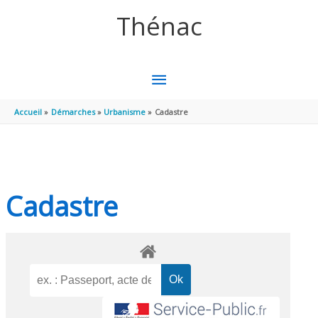
Aller au contenu
Aller au pied de page
Thénac
MENU
PRINCIPAL
Accueil
Démarches
Urbanisme
Cadastre
Cadastre