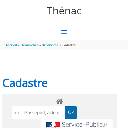
Aller au contenu
Aller au pied de page
Thénac
MENU
PRINCIPAL
Accueil
Démarches
Urbanisme
Cadastre
Cadastre