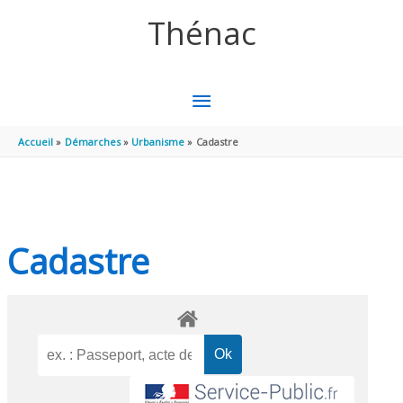
Aller au contenu
Aller au pied de page
Thénac
MENU
PRINCIPAL
Accueil
Démarches
Urbanisme
Cadastre
Cadastre