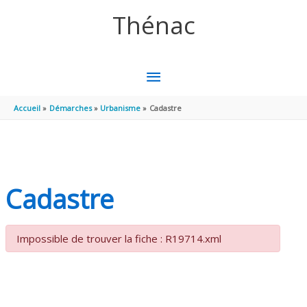
Aller au contenu
Aller au pied de page
Thénac
MENU
PRINCIPAL
Accueil
Démarches
Urbanisme
Cadastre
Cadastre
Impossible de trouver la fiche : R19714.xml