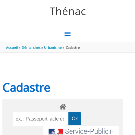
Aller au contenu
Aller au pied de page
Thénac
MENU
PRINCIPAL
Accueil
Démarches
Urbanisme
Cadastre
Cadastre