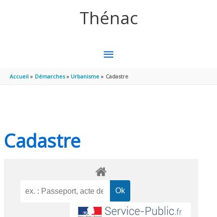
Aller au contenu
Aller au pied de page
Thénac
MENU
PRINCIPAL
Accueil
Démarches
Urbanisme
Cadastre
Cadastre