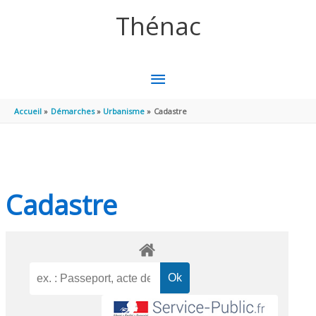
Aller au contenu
Aller au pied de page
Thénac
MENU
PRINCIPAL
Accueil
Démarches
Urbanisme
Cadastre
Cadastre