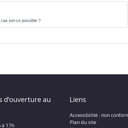
 cas est-ce possible ?
s d’ouverture au
Liens
Accessibilité : non confo
Plan du site
h à 17h