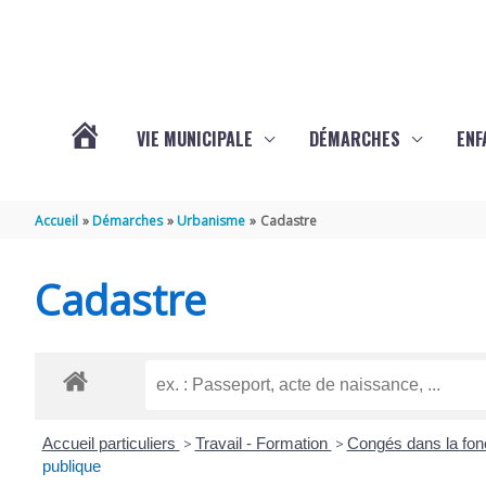
Aller au contenu
Aller au pied de page
VIE MUNICIPALE
DÉMARCHES
ENF
ACTUALITÉS
Accueil
Démarches
Urbanisme
Cadastre
DE
Cadastre
THÉNAC
Accueil particuliers
>
Travail - Formation
>
Congés dans la fon
publique