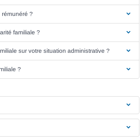
il rémunéré ?
ité familiale ?
iliale sur votre situation administrative ?
iliale ?