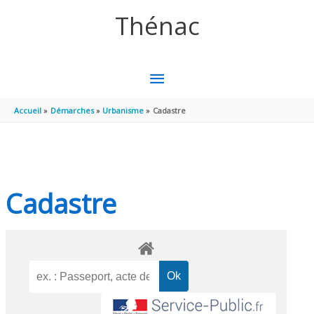
Aller au contenu
Aller au pied de page
Thénac
MENU
PRINCIPAL
Accueil
Démarches
Urbanisme
Cadastre
Cadastre