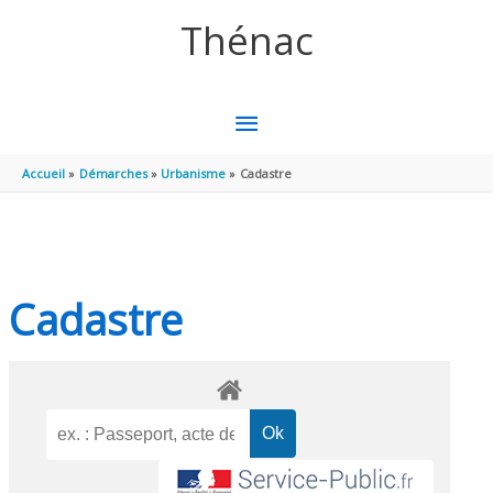
Aller au contenu
Aller au pied de page
Thénac
MENU
PRINCIPAL
Accueil
Démarches
Urbanisme
Cadastre
Cadastre