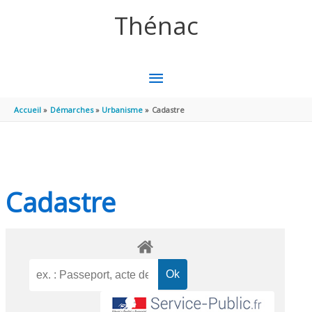
Aller au contenu
Aller au pied de page
Thénac
MENU
PRINCIPAL
Accueil
Démarches
Urbanisme
Cadastre
Cadastre