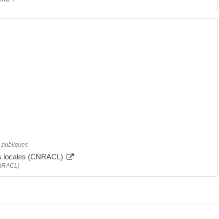
s publiques
tés locales (CNRACL)
(CNRACL)