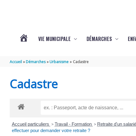
Aller au contenu
Aller au pied de page
VIE MUNICIPALE
DÉMARCHES
ENF
ACTUALITÉS
Accueil
Démarches
Urbanisme
Cadastre
DE
Cadastre
THÉNAC
Accueil particuliers
>
Travail - Formation
>
Retraite d'un salari
effectuer pour demander votre retraite ?