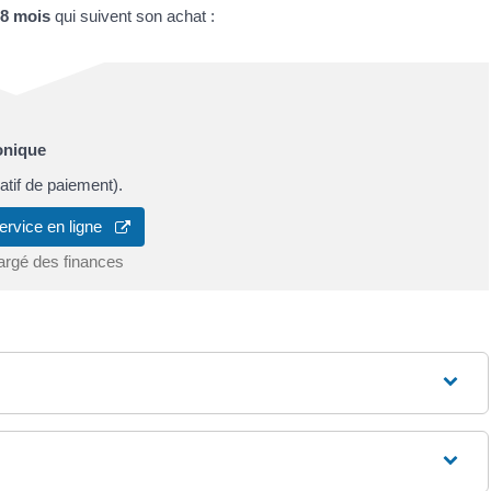
8 mois
qui suivent son achat :
onique
catif de paiement).
ervice en ligne
argé des finances