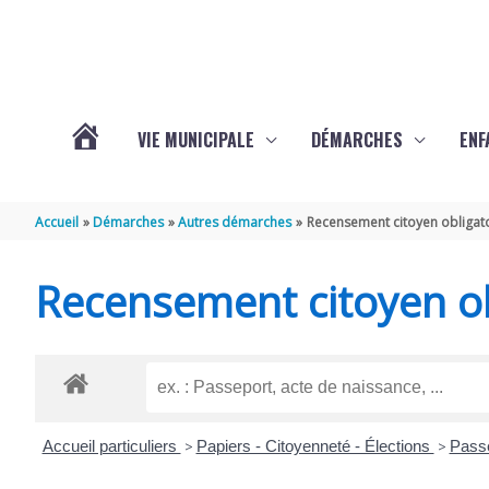
Aller au contenu
Aller au pied de page
VIE MUNICIPALE
DÉMARCHES
ENF
ACTUALITÉS
Accueil
Démarches
Autres démarches
Recensement citoyen obligat
DE
Recensement citoyen ob
THÉNAC
Accueil particuliers
>
Papiers - Citoyenneté - Élections
>
Pass