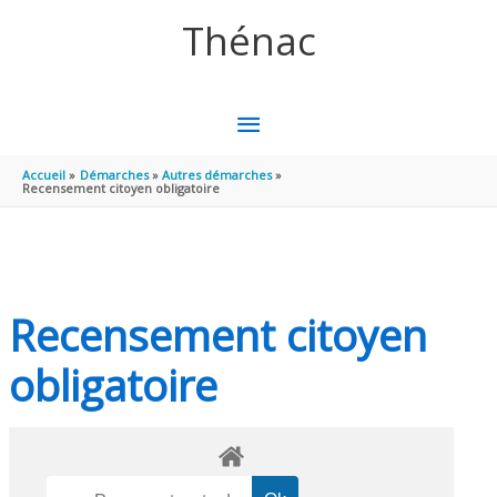
Aller au contenu
Aller au pied de page
Thénac
MENU
PRINCIPAL
Accueil
Démarches
Autres démarches
Recensement citoyen obligatoire
Recensement citoyen
obligatoire