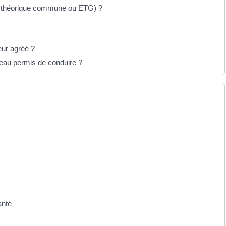
e théorique commune ou ETG) ?
eur agréé ?
veau permis de conduire ?
anté