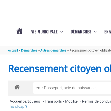
Aller au contenu
Aller au pied de page
VIE MUNICIPALE
DÉMARCHES
ENF
ACTUALITÉS
Accueil
Démarches
Autres démarches
Recensement citoyen obligat
DE
Recensement citoyen ob
THÉNAC
Accueil particuliers
>
Transports - Mobilité
>
Permis de condui
handicap ?