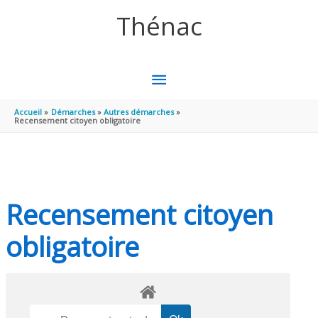
Aller au contenu
Aller au pied de page
Thénac
MENU
PRINCIPAL
Accueil
Démarches
Autres démarches
Recensement citoyen obligatoire
Recensement citoyen
obligatoire