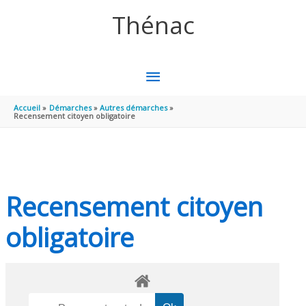
Aller au contenu
Aller au pied de page
Thénac
MENU
PRINCIPAL
Accueil
Démarches
Autres démarches
Recensement citoyen obligatoire
Recensement citoyen
obligatoire