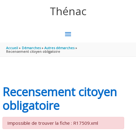
Aller au contenu
Aller au pied de page
Thénac
MENU
PRINCIPAL
Accueil
Démarches
Autres démarches
Recensement citoyen obligatoire
Recensement citoyen
obligatoire
Impossible de trouver la fiche : R17509.xml