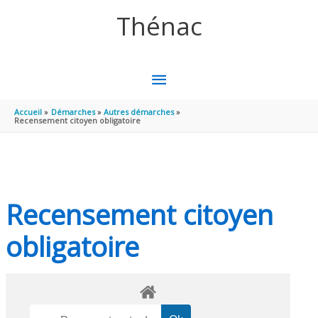
Aller au contenu
Aller au pied de page
Thénac
MENU
PRINCIPAL
Accueil
Démarches
Autres démarches
Recensement citoyen obligatoire
Recensement citoyen
obligatoire