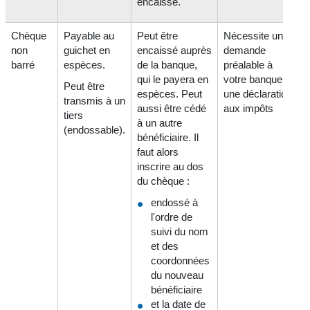
encaissé.
Chèque
Payable au
Peut être
Nécessite une
non
guichet en
encaissé auprès
demande
barré
espèces.
de la banque,
préalable à
qui le payera en
votre banque et
Peut être
espèces. Peut
une déclaration
transmis à un
aussi être cédé
aux impôts
tiers
à un autre
(endossable).
bénéficiaire. Il
faut alors
inscrire au dos
du chèque :
endossé à
l'ordre de
suivi du nom
et des
coordonnées
du nouveau
bénéficiaire
et la date de