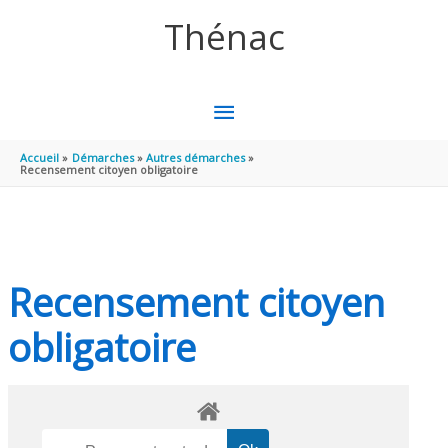
Aller au contenu
Aller au pied de page
Thénac
MENU
PRINCIPAL
Accueil
Démarches
Autres démarches
Recensement citoyen obligatoire
Recensement citoyen
obligatoire