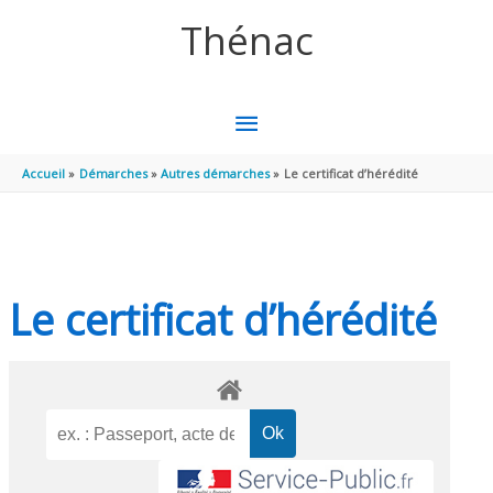
Aller au contenu
Aller au pied de page
Thénac
MENU
PRINCIPAL
Accueil
Démarches
Autres démarches
Le certificat d’hérédité
Le certificat d’hérédité