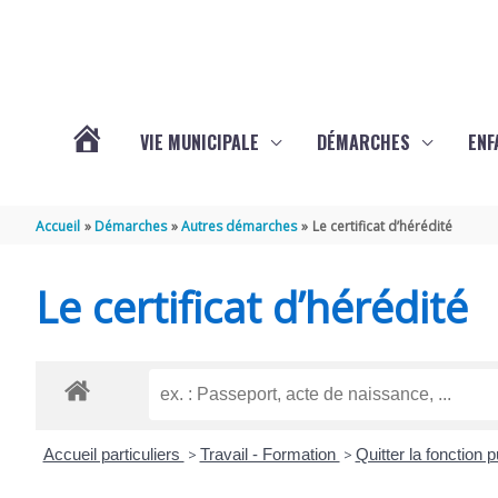
Aller au contenu
Aller au pied de page
VIE MUNICIPALE
DÉMARCHES
ENF
ACTUALITÉS
Accueil
Démarches
Autres démarches
Le certificat d’hérédité
DE
Le certificat d’hérédité
THÉNAC
Accueil particuliers
>
Travail - Formation
>
Quitter la fonction 