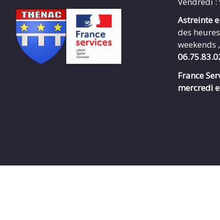
Vendredi :
Astreinte 
des heures
weekends ,
06.75.83.0
France Serv
mercredi e