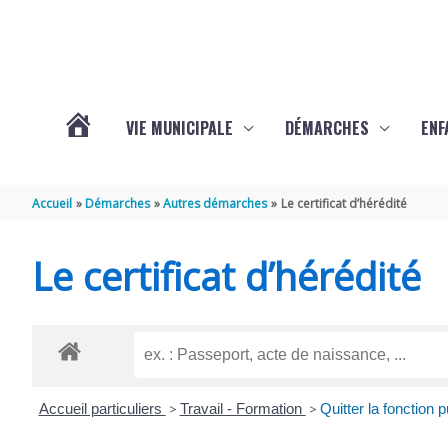
Aller au contenu
Aller au pied de page
VIE MUNICIPALE
DÉMARCHES
ENF
ACTUALITÉS
Accueil
Démarches
Autres démarches
Le certificat d’hérédité
DE
Le certificat d’hérédité
THÉNAC
Accueil particuliers
>
Travail - Formation
>
Quitter la fonction 