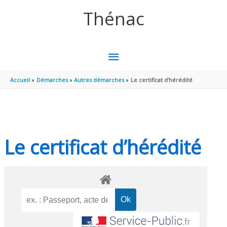
Aller au contenu
Aller au pied de page
Thénac
MENU
PRINCIPAL
Accueil
Démarches
Autres démarches
Le certificat d’hérédité
Le certificat d’hérédité