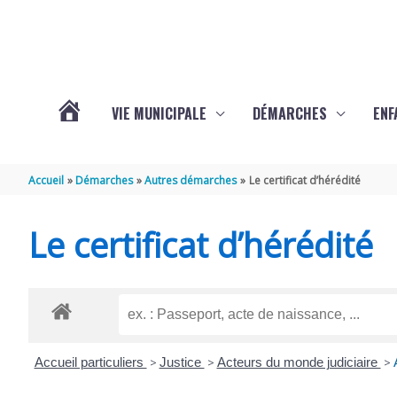
Aller au contenu
Aller au pied de page
VIE MUNICIPALE
DÉMARCHES
ENF
ACTUALITÉS
Accueil
Démarches
Autres démarches
Le certificat d’hérédité
DE
Le certificat d’hérédité
THÉNAC
Accueil particuliers
>
Justice
>
Acteurs du monde judiciaire
>