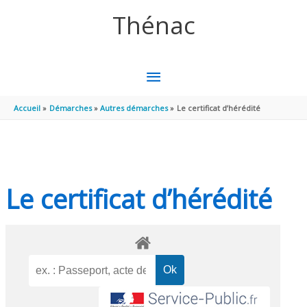
Aller au contenu
Aller au pied de page
Thénac
MENU
PRINCIPAL
Accueil
Démarches
Autres démarches
Le certificat d’hérédité
Le certificat d’hérédité