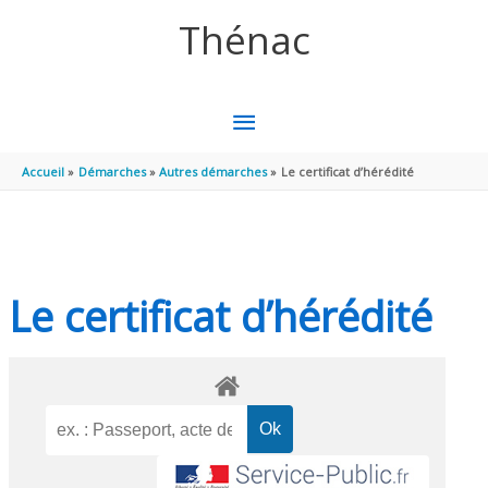
Aller au contenu
Aller au pied de page
Thénac
MENU
PRINCIPAL
Accueil
Démarches
Autres démarches
Le certificat d’hérédité
Le certificat d’hérédité