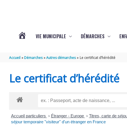
Aller au contenu
Aller au pied de page
VIE MUNICIPALE
DÉMARCHES
ENF
ACTUALITÉS
Accueil
Démarches
Autres démarches
Le certificat d’hérédité
DE
Le certificat d’hérédité
THÉNAC
Accueil particuliers
>
Étranger - Europe
>
Titres, carte de séj
séjour temporaire "visiteur" d'un étranger en France