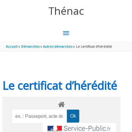
Aller au contenu
Aller au pied de page
Thénac
MENU
PRINCIPAL
Accueil
Démarches
Autres démarches
Le certificat d’hérédité
Le certificat d’hérédité