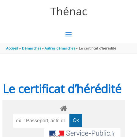
Aller au contenu
Aller au pied de page
Thénac
MENU
PRINCIPAL
Accueil
Démarches
Autres démarches
Le certificat d’hérédité
Le certificat d’hérédité